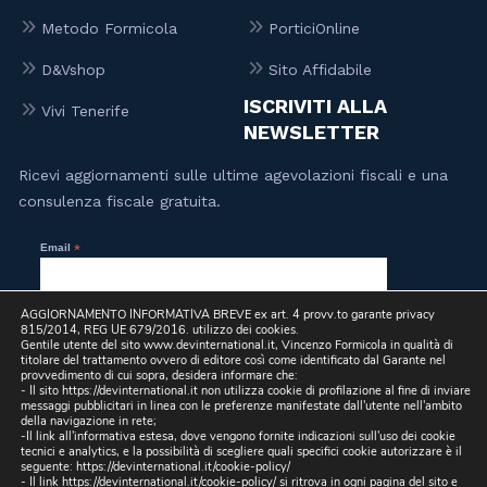
un
la
Metodo Formicola
PorticiOnline
atteggiamento
soluzione,
che va
dimostrando
D&Vshop
Sito Affidabile
oltre il
di
ISCRIVITI ALLA
servizio
avere
Vivi Tenerife
NEWSLETTER
e ve lo
davvero
dice un
a cuore
Ricevi aggiornamenti sulle ultime agevolazioni fiscali e una
milanese
il
che si
cliente.In
consulenza fiscale gratuita.
questi
un
dettagli
periodo
Email
*
è
in cui
molto
l’assistenza
rigido.
viene
AGGIORNAMENTO INFORMATIVA BREVE ex art. 4 provv.to garante privacy
815/2014, REG UE 679/2016. utilizzo dei cookies.
Fidatevi,
spesso
Gentile utente del sito www.devinternational.it, Vincenzo Formicola in qualità di
Letta la
Privacy Policy
, presto il mio consenso per l’invio a
mezzo email, da parte di questo sito, di comunicazioni
se
trascurata,
titolare del trattamento ovvero di editore così come identificato dal Garante nel
informative e promozionali, inclusa la newsletter, riferite a
provvedimento di cui sopra, desidera informare che:
prodotti e/o servizi propri e/o di terzi e per lo svolgimento di
avete
trovare
- Il sito https://devinternational.it non utilizza cookie di profilazione al fine di inviare
ricerche di mercato.
bisogno
persone
messaggi pubblicitari in linea con le preferenze manifestate dall'utente nell'ambito
della navigazione in rete;
siete in
che si
-Il link all'informativa estesa, dove vengono fornite indicazioni sull'uso dei cookie
ottime
prendono
tecnici e analytics, e la possibilità di scegliere quali specifici cookie autorizzare è il
seguente:
https://devinternational.it/cookie-policy/
mani.
il
- Il link
https://devinternational.it/cookie-policy/
si ritrova in ogni pagina del sito e