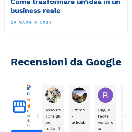
Come trasformare un’idea in un
business reale
29 MAGGIO 2026
Recensioni da Google
Eccellente
Mirko Cattaneo
Dario Grande
Roberto Coletti
D. & V. International s.r.l.
5.0
Assolutamente
Ottimo
Oggi è
Ho
Basato
su
consigliati
-
facile
acq
426
per
affidabile
vendere
una
recensioni
tutto. Il
un
SIM