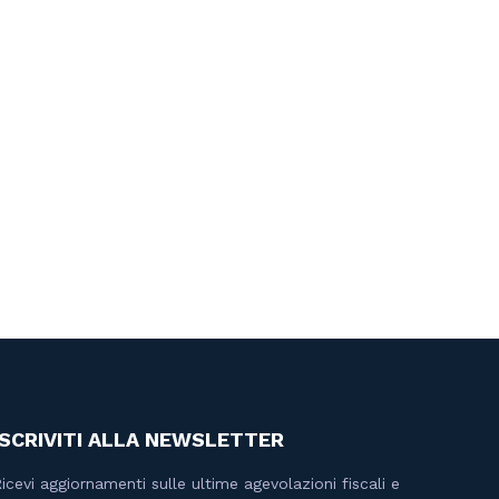
ISCRIVITI ALLA NEWSLETTER
icevi aggiornamenti sulle ultime agevolazioni fiscali e