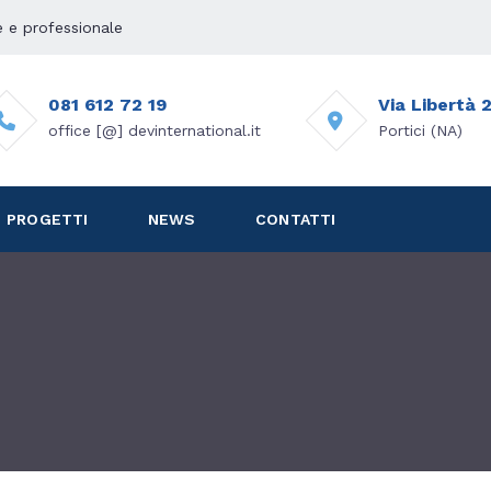
e e professionale
081 612 72 19
Via Libertà 
office [@] devinternational.it
Portici (NA)
PROGETTI
NEWS
CONTATTI