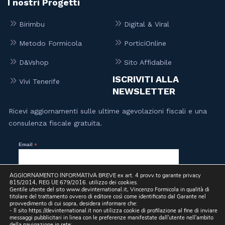
I nostri Progetti
Birimbu
Digital & Viral
Metodo Formicola
PorticiOnline
D&Vshop
Sito Affidabile
ISCRIVITI ALLA
Vivi Tenerife
NEWSLETTER
Ricevi aggiornamenti sulle ultime agevolazioni fiscali e una
consulenza fiscale gratuita.
Email
*
AGGIORNAMENTO INFORMATIVA BREVE ex art. 4 provv.to garante privacy
815/2014, REG UE 679/2016. utilizzo dei cookies.
Letta la
Privacy Policy
, presto il mio consenso per l’invio a
Gentile utente del sito www.devinternational.it, Vincenzo Formicola in qualità di
mezzo email, da parte di questo sito, di comunicazioni
titolare del trattamento ovvero di editore così come identificato dal Garante nel
informative e promozionali, inclusa la newsletter, riferite a
provvedimento di cui sopra, desidera informare che:
prodotti e/o servizi propri e/o di terzi e per lo svolgimento di
- Il sito https://devinternational.it non utilizza cookie di profilazione al fine di inviare
ricerche di mercato.
messaggi pubblicitari in linea con le preferenze manifestate dall'utente nell'ambito
della navigazione in rete;