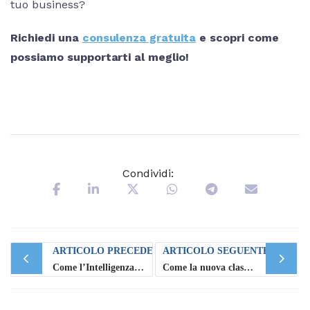
tuo business?
Richiedi una
consulenza gratuita
e scopri come
possiamo supportarti al meglio!
Condividi:
Post
ARTICOLO PRECEDENTE
ARTICOLO SEGUENTE
navigation
Come l’Intelligenza Artificiale sta trasformando il business
Come la nuova classificazione ATECO 2025 impatta sul tuo e-commerce