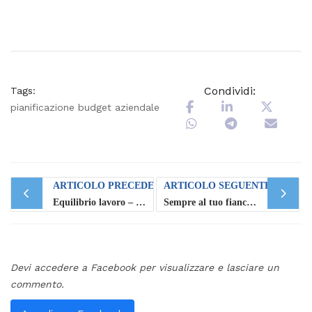
Condividi:
Tags:
pianificazione budget aziendale
Post
ARTICOLO PRECEDENTE
ARTICOLO SEGUENTE
navigation
Equilibrio lavoro – vita privata: l’Italia è fuori dalla Top 10
Sempre al tuo fianco anche nei giorni di festa!
Devi accedere a Facebook per visualizzare e lasciare un
commento.