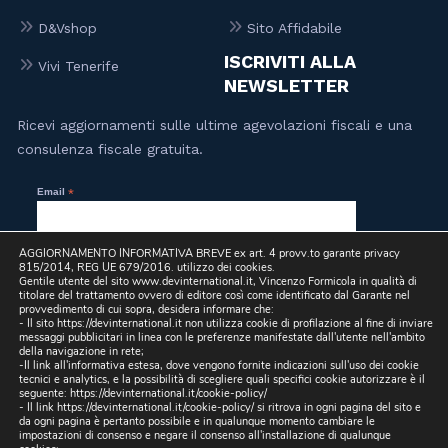
D&Vshop
Sito Affidabile
ISCRIVITI ALLA
Vivi Tenerife
NEWSLETTER
Ricevi aggiornamenti sulle ultime agevolazioni fiscali e una
consulenza fiscale gratuita.
Email
*
AGGIORNAMENTO INFORMATIVA BREVE ex art. 4 provv.to garante privacy
815/2014, REG UE 679/2016. utilizzo dei cookies.
Letta la
Privacy Policy
, presto il mio consenso per l’invio a
Gentile utente del sito www.devinternational.it, Vincenzo Formicola in qualità di
mezzo email, da parte di questo sito, di comunicazioni
titolare del trattamento ovvero di editore così come identificato dal Garante nel
informative e promozionali, inclusa la newsletter, riferite a
provvedimento di cui sopra, desidera informare che:
prodotti e/o servizi propri e/o di terzi e per lo svolgimento di
- Il sito https://devinternational.it non utilizza cookie di profilazione al fine di inviare
ricerche di mercato.
messaggi pubblicitari in linea con le preferenze manifestate dall'utente nell'ambito
della navigazione in rete;
-Il link all'informativa estesa, dove vengono fornite indicazioni sull'uso dei cookie
tecnici e analytics, e la possibilità di scegliere quali specifici cookie autorizzare è il
seguente:
https://devinternational.it/cookie-policy/
- Il link
https://devinternational.it/cookie-policy/
si ritrova in ogni pagina del sito e
da ogni pagina è pertanto possibile e in qualunque momento cambiare le
impostazioni di consenso e negare il consenso all'installazione di qualunque