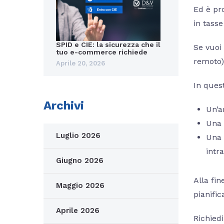
Ed è pro
in tass
SPID e CIE: la sicurezza che il
Se vuoi
tuo e-commerce richiede
remoto)
Aprile 20, 2026
In ques
Archivi
Un’a
Una 
Luglio 2026
Una 
intr
Giugno 2026
Alla fin
Maggio 2026
pianific
Aprile 2026
Richie