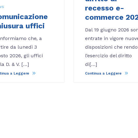
recesso e-
ws
omunicazione
commerce 20
iusura uffici
Dal 19 giugno 2026 so
 informiamo che, a
entrate in vigore nuov
tire da lunedì 3
disposizioni che rend
sto 2026, gli uffici
l’esercizio del diritto
la D. & V. […]
di[…]
tinua a Leggere
Continua a Leggere